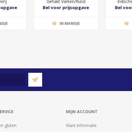
erij
Gehakt Varken/Rund
Indisch
jsopgave
Bel voor prijsopgave
Bel voo
NDJE
IN MANDJE
ERVICE
MIJN ACCOUNT
en gluten
Klant informatie